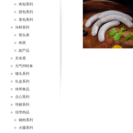
肉包系列
甜包系列
菜包系列
冷鲜系列
骨头类
肉类
副产品
关东煮
元气99轻食
馒头系列
礼盒系列
休闲食品
点心系列
培根系列
信华肉品
烧肉系列
火腿系列