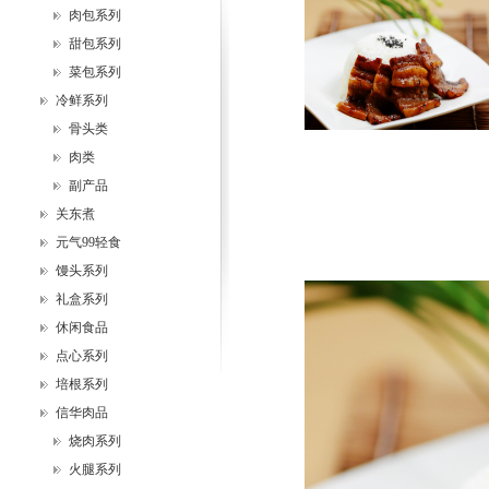
肉包系列
甜包系列
菜包系列
冷鲜系列
骨头类
肉类
副产品
关东煮
元气99轻食
馒头系列
礼盒系列
休闲食品
点心系列
培根系列
信华肉品
烧肉系列
火腿系列