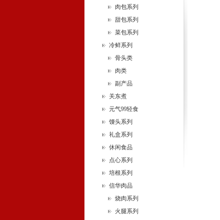
肉包系列
甜包系列
菜包系列
冷鲜系列
骨头类
肉类
副产品
关东煮
元气99轻食
馒头系列
礼盒系列
休闲食品
点心系列
培根系列
信华肉品
烧肉系列
火腿系列