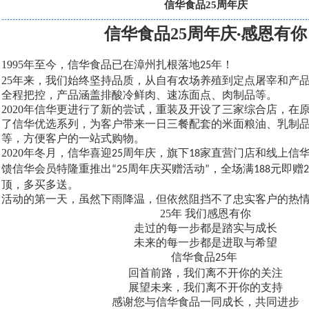
信华食品25周年庆
信华食品
25
周年庆
感恩有你
·
1995
年至今
，信华食品已在漳州扎根落地
年！
25
25
年来，我们始终坚持品质，从自有农场养殖到
定点屠宰和产
全程把控，产品涵盖排酸冷鲜肉、速冻面点、肉制品等。
2020
年
信华更进行了新的尝试，重装及开设了三家综合店，在
了信华优选系列，为客户带来一日三餐配套的米面粮油、乳制
等，方便客户的一站式购物。
2020
年冬月，信华喜迎
周年庆，旗下
家直营门店和线上信
25
18
馈信华会员特隆重推出
周年庆买赠活动
，
全场满
元即赠
“25
”
188
2
顶，多买多送。
活动的第一天，虽然下雨降温，但依然阻挡不了忠实客户的热
25
年
我们感恩有你
走过的每一步都是踏实与成长
未来的每一步都是进取与希望
信华食品
年
25
回首前路，我们离不开你的关注
展望未来，我们离不开你的支持
感谢您与信华食品一同成长，共同进步