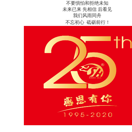
不要惧怕和拒绝未知
未来已来 先相信 后看见
我们风雨同舟
不忘初心
砥砺前行
！